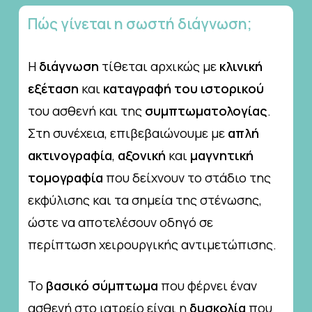
Πώς
γίνεται
η
σωστή
διάγνωση;
Η
διάγνωση
τίθεται αρχικώς με
κλινική
εξέταση
και
καταγραφή του ιστορικού
του ασθενή και της
συμπτωματολογίας
.
Στη συνέχεια, επιβεβαιώνουμε με
απλή
ακτινογραφία
,
αξονική
και
μαγνητική
τομογραφία
που δείχνουν το στάδιο της
εκφύλισης και τα σημεία της στένωσης,
ώστε να αποτελέσουν οδηγό σε
περίπτωση χειρουργικής αντιμετώπισης.
Το
βασικό σύμπτωμα
που φέρνει έναν
ασθενή στο ιατρείο είναι η
δυσκολία
που