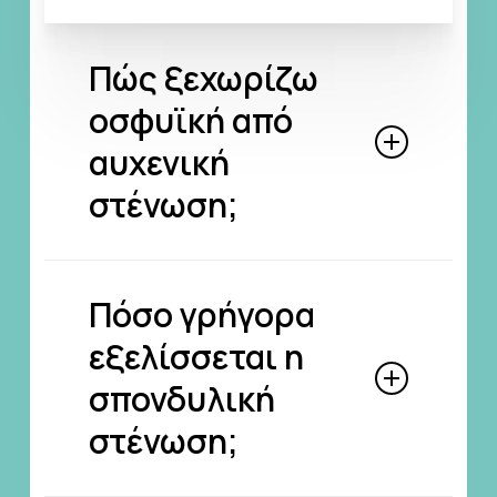
Πώς ξεχωρίζω
οσφυϊκή από
αυχενική
στένωση;
Οσφυϊκή (μέση):
πόνος,
Πόσο γρήγορα
βάρος στα πόδια, κράμπες,
εξελίσσεται η
μουδιάσματα, ανάγκη για
στάσεις ανάπαυσης.
σπονδυλική
Αυχενική (λαιμός):
στένωση;
αδεξιότητα στα χέρια,
πτώσεις, δυσχέρεια στο