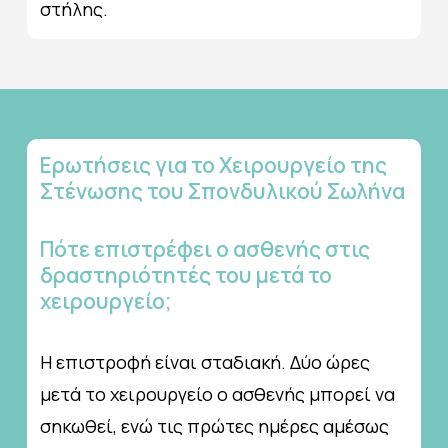
στήλης.
Ερωτήσεις
για
το
Χειρουργείο
της
Στένωσης
του
Σπονδυλικού
Σωλήνα
Πότε
επιστρέφει
ο
ασθενής
στις
δραστηριότητές
του
μετά
το
χειρουργείο;
Η επιστροφή είναι σταδιακή. Δύο ώρες
μετά το χειρουργείο ο ασθενής μπορεί να
σηκωθεί, ενώ τις πρώτες ημέρες αμέσως