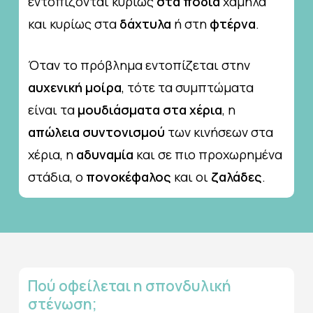
εντοπίζονται κυρίως
στα πόδια
χαμηλά
και κυρίως στα
δάχτυλα
ή στη
φτέρνα
.
Όταν το πρόβλημα εντοπίζεται στην
αυχενική μοίρα
, τότε τα συμπτώματα
είναι τα
μουδιάσματα στα χέρια
, η
απώλεια συντονισμού
των κινήσεων στα
χέρια, η
αδυναμία
και σε πιο προχωρημένα
στάδια, ο
πονοκέφαλος
και οι
ζαλάδες
.
Πού
οφείλεται
η
σπονδυλική
στένωση;