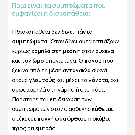
Ποια
είναι
τα
συμπτώματα
που
εμφανίζει
η
δισκοπάθεια;
Η δισκοπάθεια
δεν δίνει πάντα
συμπτώματα
. Όταν δίνει αυτά εστιάζουν
κυρίως
χαμηλά στη μέση
ή στον
αυχένα
και τον ώμο
σπανιότερα. Ο
πόνος
που
ξεκινά από τη μέση
αντανακλά
συχνά
στους
γλουτούς
και μέχρι τα
γόνατα
, όχι
όμως χαμηλά στη γάμπα ή στο πόδι.
Παρατηρείται
επιδείνωση
των
συμπτωμάτων όταν ο ασθενής
κάθεται
,
στέκεται πολλή ώρα όρθιος
ή
σκύβει
προς τα εμπρός
.