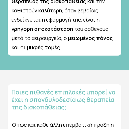
θεραπείας της δισκοπάθειας
και την
καθιστούν
καλύτερη
, όταν βεβαίως
ενδείκνυται η εφαρμογή της, είναι η
γρήγορη αποκατάσταση
του ασθενούς
μετά το χειρουργείο, ο
μειωμένος πόνος
και οι
μικρές τομές
.
Ποιες
πιθανές
επιπλοκές
μπορεί
να
έχει
η
σπονδυλοδεσία
ως
θεραπεία
της
δισκοπάθειας;
Όπως και κάθε άλλη επεμβατική πράξη η