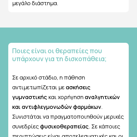
μεγάλο διάστημα.
Ποιες
είναι
οι
θεραπείες
που
υπάρχουν
για
τη
δισκοπάθεια;
Σε αρχικό στάδιο, η πάθηση
αντιμετωπίζεται με
ασκήσεις
γυμναστικής
και χορήγηση
αναλγητικών
και αντιφλεγμονωδών φαρμάκων
.
Συνιστάται να πραγματοποιηθούν μερικές
συνεδρίες
φυσικοθεραπείας
. Σε κάποιες
περιπτώσεις είναι αποτελεσματικές και οι