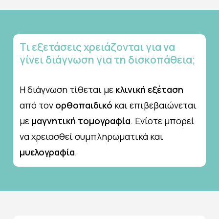
Τι
εξετάσεις
χρειάζονται
για
να
γίνει
διάγνωση
για
τη
δισκοπάθεια;
Η διάγνωση τίθεται με
κλινική εξέταση
από τον
ορθοπαιδικό
και επιβεβαιώνεται
με
μαγνητική τομογραφία
. Ενίοτε μπορεί
να χρειασθεί συμπληρωματικά και
μυελογραφία
.