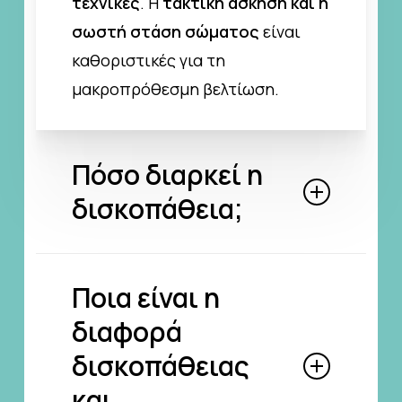
τεχνικές
. Η
τακτική άσκηση και η
σωστή στάση σώματος
είναι
καθοριστικές για τη
μακροπρόθεσμη βελτίωση.
Πόσο διαρκεί η
δισκοπάθεια;
Στις περισσότερες περιπτώσεις,
Ποια είναι η
ο πόνος
υποχωρεί μέσα σε 6–12
διαφορά
εβδομάδες
με σωστή
αντιμετώπιση. Αν παραμένει
δισκοπάθειας
πάνω από 3 μήνες ή
και