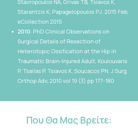
Stavropoulos NA, Grivas TB, Tsiavos K,
Starantzis K, Papagelopoulos PJ. 2015 Feb,
eCollection 2015
2010
: PhD Clinical Observations on
Surgical Details of Resection of
Heterotopic Ossification at the Hip in
Traumatic Brain-Injured Adult, Koulouvaris
P, Tsailas P, Tsiavos K, Soucacos PN. J Surg
Orthop Adv, 2010 vol 19 (3) pp 177-180
Που
Θα
Μας
Βρείτε: