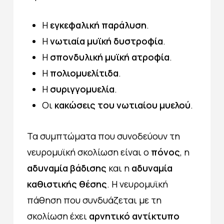
Η
εγκεφαλική παράλυση
.
Η
νωτιαία μυϊκή
δυστροφία
.
Η
σπονδυλική μυϊκή ατροφία
.
Η
πολιομυελίτιδα
.
Η
συριγγομυελία
.
Οι
κακώσεις του νωτιαίου μυελού
.
Τα συμπτώματα που συνοδεύουν τη
νευρομυϊκή σκολίωση είναι ο
πόνος
, η
αδυναμία βάδισης
και η
αδυναμία
καθιστικής θέσης
. Η νευρομυϊκή
πάθηση που συνδυάζεται με τη
σκολίωση έχει
αρνητικό αντίκτυπο