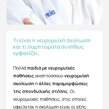
Τι
είναι
η
νευρομυϊκή
σκολίωση
και
τι
συμπτώματα
συνήθως
εμφανίζει;
Πολλά
παιδιά με νευρομυϊκές
παθήσεις
αναπτύσσουν
νευρομυϊκή
σκολίωση
ή
άλλες παραμορφώσεις
της σπονδυλικής στήλης
. Οι
νευρομυϊκές παθήσεις, στις οποίες
οφείλεται η σκολίωση είναι οι εξής: