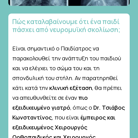
Πώς
καταλαβαίνουμε
ότι
ένα
παιδί
πάσχει
από
νευρομυϊκή
σκολίωση;
Είναι σημαντικό ο Παιδίατρος να
παρακολουθεί την ανάπτυξη του παιδιού
και να ελέγχει το σώμα του και τη
σπονδυλική του στήλη. Αν παρατηρηθεί
κάτι κατά την
κλινική εξέταση
, θα πρέπει
να απευθυνθείτε σε έναν
πιο
εξειδικευμένο γιατρό
, όπως ο
Dr. Τσιάβος
Κωνσταντίνος
, που είναι
έμπειρος
και
εξειδικευμένος
Χειρουργός
Ορθοπαιδικός και Χειρουργός