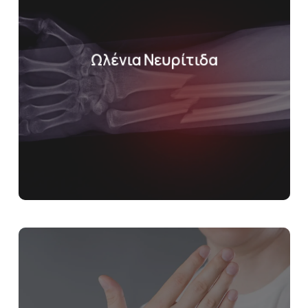
Ωλένια Νευρίτιδα