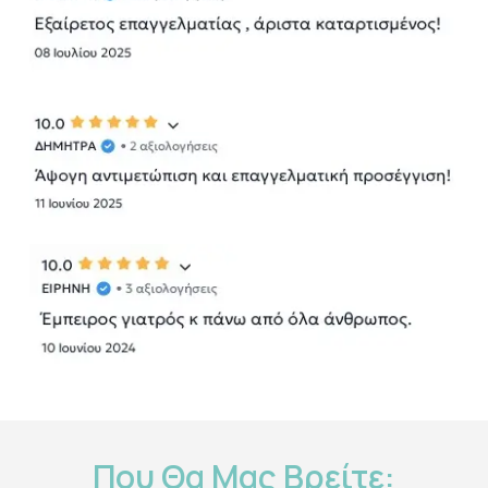
Που
Θα
Μας
Βρείτε: