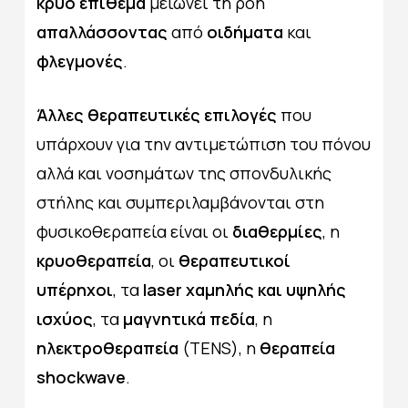
κρύο επίθεμα
μειώνει τη ροή
απαλλάσσοντας
από
οιδήματα
και
φλεγμονές
.
Άλλες θεραπευτικές επιλογές
που
υπάρχουν για την αντιμετώπιση του πόνου
αλλά και νοσημάτων της σπονδυλικής
στήλης και συμπεριλαμβάνονται στη
φυσικοθεραπεία είναι οι
διαθερμίες
, η
κρυοθεραπεία
, οι
θεραπευτικοί
υπέρηχοι
, τα
laser χαμηλής
και υψηλής
ισχύος
, τα
μαγνητικά πεδία
, η
ηλεκτροθεραπεία
(TENS), η
θεραπεία
shockwave
.