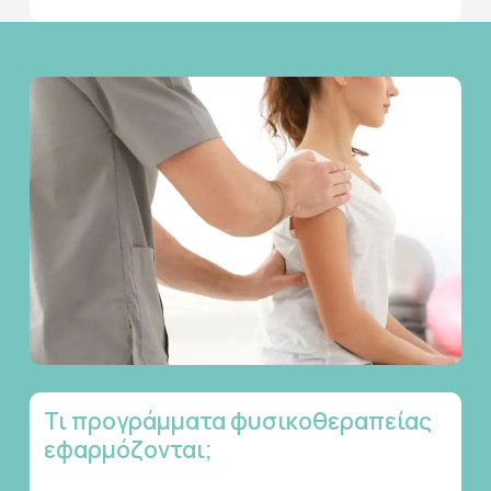
Τι
προγράμματα
φυσικοθεραπείας
εφαρμόζονται;